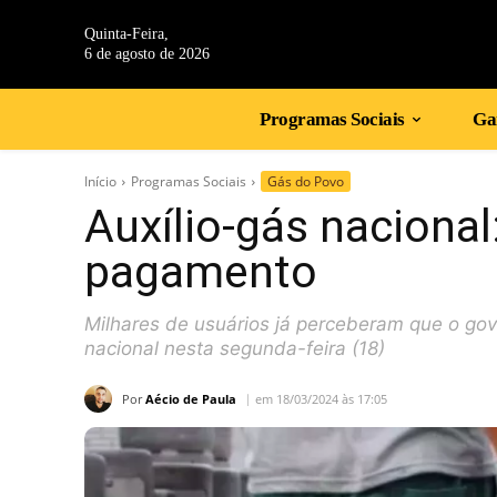
Quinta-Feira,
6 de agosto de 2026
Programas Sociais
Gan
Início
Programas Sociais
Gás do Povo
Auxílio-gás nacional
pagamento
Milhares de usuários já perceberam que o gov
nacional nesta segunda-feira (18)
Por
Aécio de Paula
em 18/03/2024 às 17:05