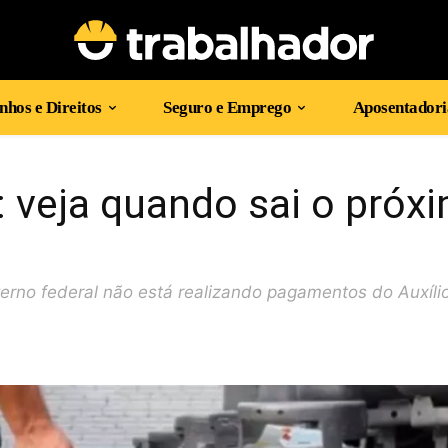
hos e Direitos
Seguro e Emprego
Aposentadori
: veja quando sai o próx
erno federal não está realizando pagamentos do Auxíli