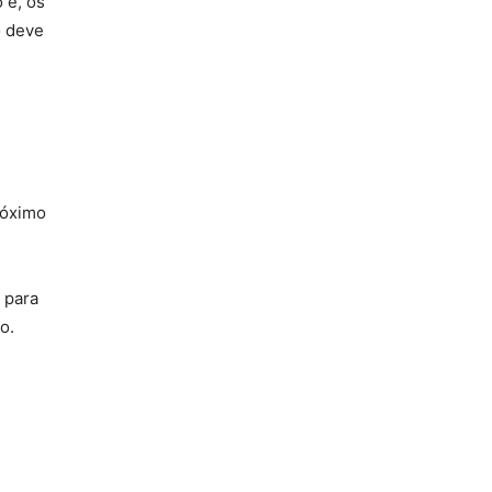
 é, os
o deve
róximo
 para
o.