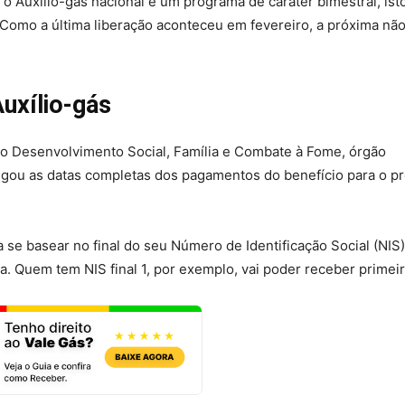
, o Auxílio-gás nacional é um programa de caráter bimestral, isto
Como a última liberação aconteceu em fevereiro, a próxima nã
uxílio-gás
do Desenvolvimento Social, Família e Combate à Fome, órgão
lgou as datas completas dos pagamentos do benefício para o p
se basear no final do seu Número de Identificação Social (NIS)
. Quem tem NIS final 1, por exemplo, vai poder receber primeir