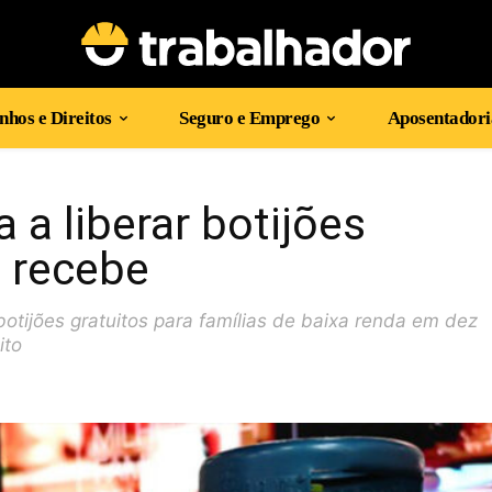
hos e Direitos
Seguro e Emprego
Aposentadori
a liberar botijões
m recebe
otijões gratuitos para famílias de baixa renda em dez
ito