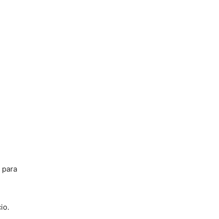
 para
io.