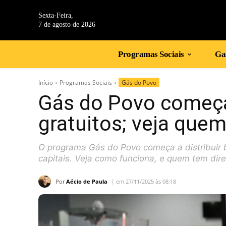
Sexta-Feira,
7 de agosto de 2026
Programas Sociais
Gan
Início
Programas Sociais
Gás do Povo
Gás do Povo começa 
gratuitos; veja que
O programa Gás do Povo começa a distribuir b
capitais. Veja como funciona, e quem tem dire
Por
Aécio de Paula
em 27/11/2025 às 08:18