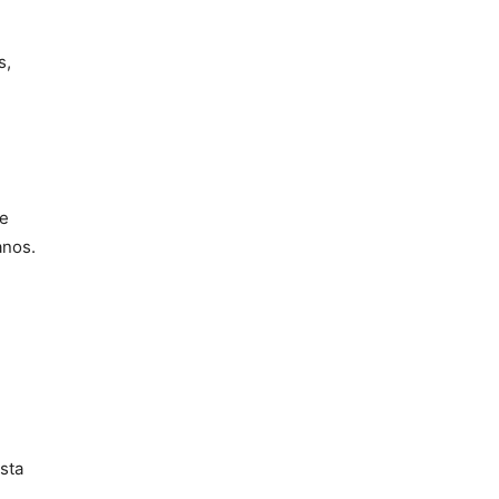
s,
de
anos.
sta