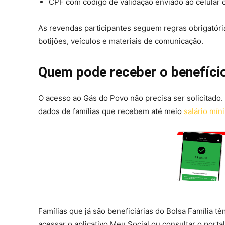
CPF com código de validação enviado ao celular 
As revendas participantes seguem regras obrigatória
botijões, veículos e materiais de comunicação.
Quem pode receber o benefíc
O acesso ao Gás do Povo não precisa ser solicitado
dados de famílias que recebem até meio
salário mín
Famílias que já são beneficiárias do Bolsa Família t
acessar o aplicativo Meu Social ou consultar o porta