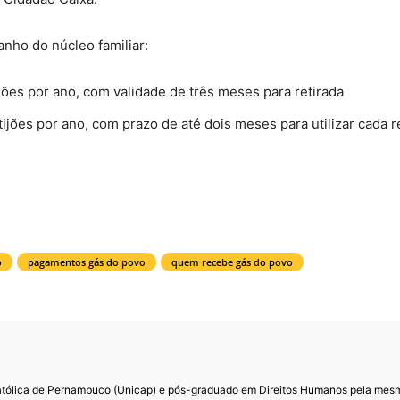
nho do núcleo familiar:
jões por ano, com validade de três meses para retirada
ijões por ano, com prazo de até dois meses para utilizar cada 
o
pagamentos gás do povo
quem recebe gás do povo
Católica de Pernambuco (Unicap) e pós-graduado em Direitos Humanos pela mes