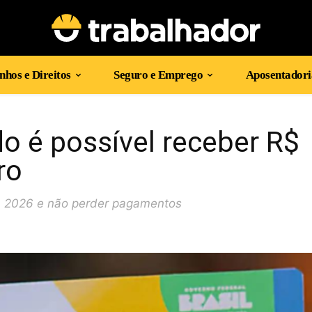
hos e Direitos
Seguro e Emprego
Aposentadori
do é possível receber R$
ro
em 2026 e não perder pagamentos