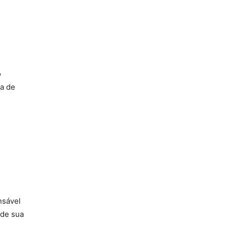
o
ia de
nsável
 de sua