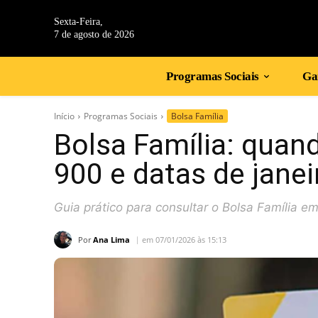
Sexta-Feira,
7 de agosto de 2026
Programas Sociais
Gan
Início
Programas Sociais
Bolsa Família
Bolsa Família: quan
900 e datas de janei
Guia prático para consultar o Bolsa Família 
Por
Ana Lima
em 07/01/2026 às 15:13