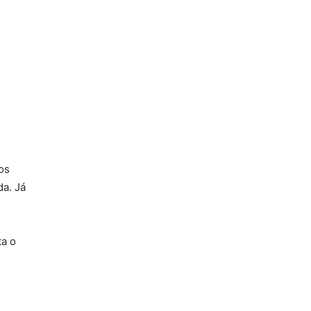
os
da. Já
ta o