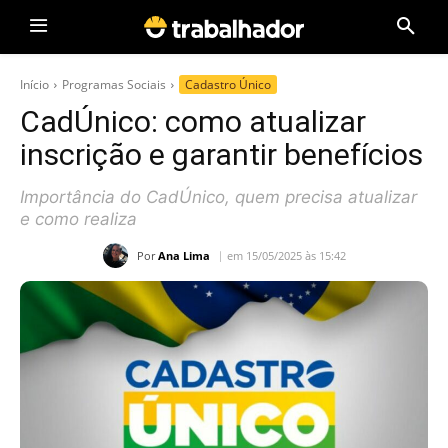
Início
Programas Sociais
Cadastro Único
CadÚnico: como atualizar
inscrição e garantir benefícios
Importância do CadÚnico, quem precisa atualizar
e como realiza
Por
Ana Lima
em 15/05/2025 às 15:42