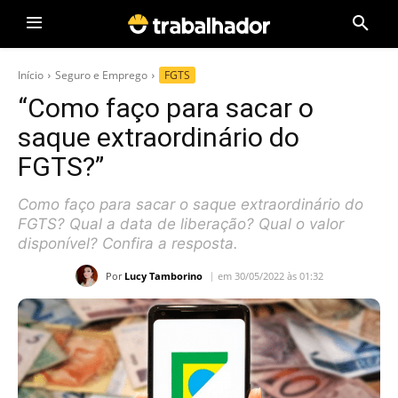
Início
Seguro e Emprego
FGTS
“Como faço para sacar o
saque extraordinário do
FGTS?”
Como faço para sacar o saque extraordinário do
FGTS? Qual a data de liberação? Qual o valor
disponível? Confira a resposta.
Por
Lucy Tamborino
em 30/05/2022 às 01:32