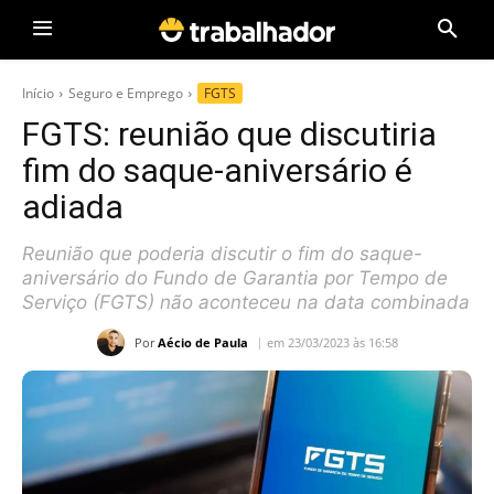
Início
Seguro e Emprego
FGTS
FGTS: reunião que discutiria
fim do saque-aniversário é
adiada
Reunião que poderia discutir o fim do saque-
aniversário do Fundo de Garantia por Tempo de
Serviço (FGTS) não aconteceu na data combinada
Por
Aécio de Paula
em 23/03/2023 às 16:58