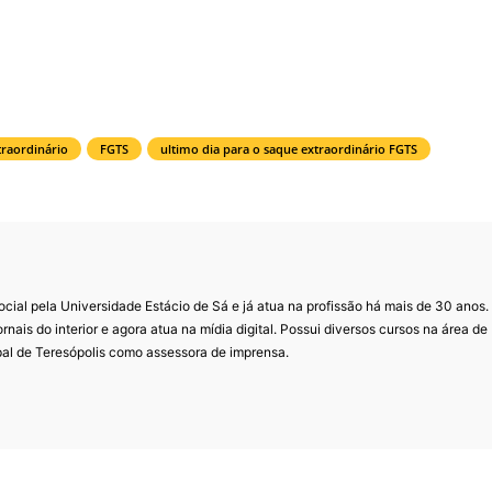
traordinário
FGTS
ultimo dia para o saque extraordinário FGTS
al pela Universidade Estácio de Sá e já atua na profissão há mais de 30 anos.
ornais do interior e agora atua na mídia digital. Possui diversos cursos na área de
pal de Teresópolis como assessora de imprensa.