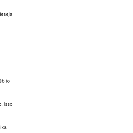
deseja
ébito
, isso
ixa.