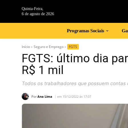
Quinta-Feira,
6 de agosto de 2026
Programas Sociais
Gan
Início
Seguro e Emprego
FGTS
FGTS: último dia par
R$ 1 mil
Todos os trabalhadores que possuem contas d
Por
Ana Lima
em 15/12/2022 às 17:07