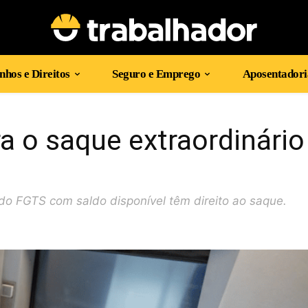
hos e Direitos
Seguro e Emprego
Aposentadori
a o saque extraordinário
o FGTS com saldo disponível têm direito ao saque.