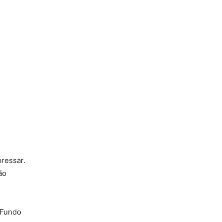
ressar.
ão
o Fundo