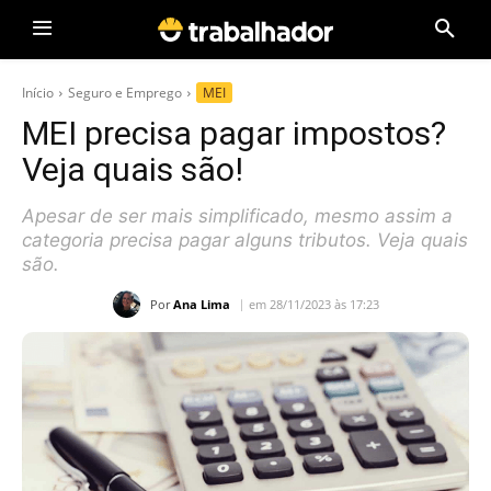
Início
Seguro e Emprego
MEI
MEI precisa pagar impostos?
Veja quais são!
Apesar de ser mais simplificado, mesmo assim a
categoria precisa pagar alguns tributos. Veja quais
são.
Por
Ana Lima
em 28/11/2023 às 17:23