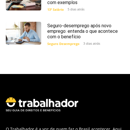
com exemplos
5 dias atrás
13º Salário
Seguro-desemprego após novo
emprego: entenda o que acontece
com o benefício
3 dias atrás
Seguro Desemprego
O Trabalhador é a voz de quem faz o Brasil acontecer. Aqui