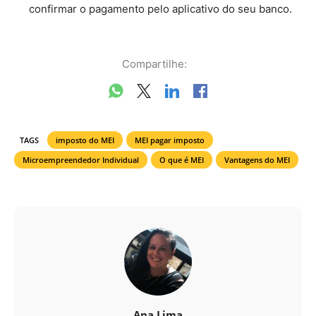
confirmar o pagamento pelo aplicativo do seu banco.
Compartilhe:
TAGS
imposto do MEI
MEI pagar imposto
Microempreendedor Individual
O que é MEI
Vantagens do MEI
Ana Lima