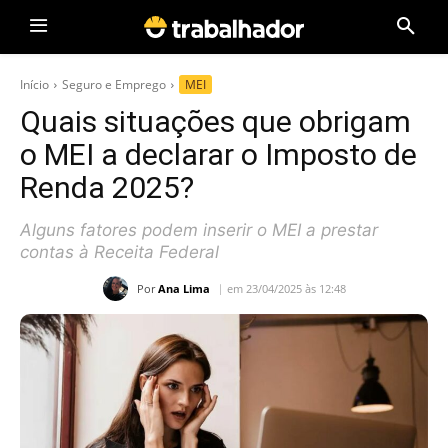
Início
Seguro e Emprego
MEI
Quais situações que obrigam
o MEI a declarar o Imposto de
Renda 2025?
Alguns fatores podem inserir o MEI a prestar
contas à Receita Federal
Por
Ana Lima
em 23/04/2025 às 12:48