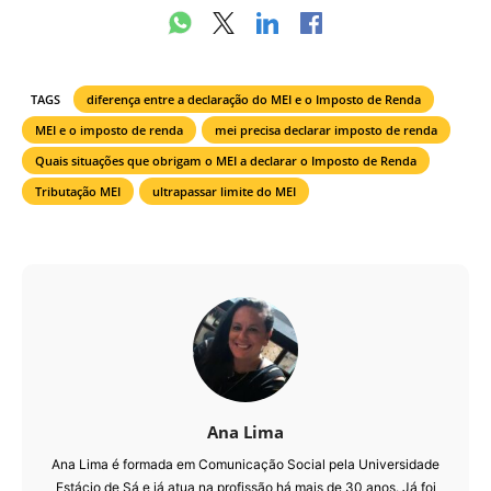
TAGS
diferença entre a declaração do MEI e o Imposto de Renda
MEI e o imposto de renda
mei precisa declarar imposto de renda
Quais situações que obrigam o MEI a declarar o Imposto de Renda
Tributação MEI
ultrapassar limite do MEI
Ana Lima
Ana Lima é formada em Comunicação Social pela Universidade
Estácio de Sá e já atua na profissão há mais de 30 anos. Já foi