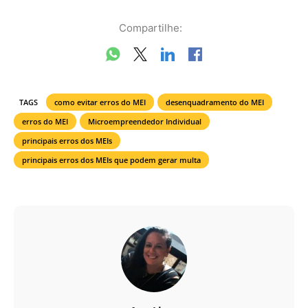
Compartilhe:
TAGS
como evitar erros do MEI
desenquadramento do MEI
erros do MEI
Microempreendedor Individual
principais erros dos MEIs
principais erros dos MEIs que podem gerar multa