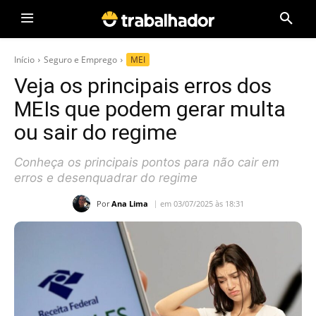
Início
Seguro e Emprego
MEI
Veja os principais erros dos
MEIs que podem gerar multa
ou sair do regime
Conheça os principais pontos para não cair em
erros e desenquadrar do regime
Por
Ana Lima
em 03/07/2025 às 18:31