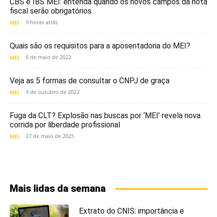
CBS e IBS MEI: entenda quando os novos campos da nota
fiscal serão obrigatórios
9 horas atrás
MEI
Quais são os requisitos para a aposentadoria do MEI?
6 de maio de 2022
MEI
Veja as 5 formas de consultar o CNPJ de graça
9 de outubro de 2022
MEI
Fuga da CLT? Explosão nas buscas por ‘MEI’ revela nova
corrida por liberdade profissional
27 de maio de 2025
MEI
Mais lidas da semana
Extrato do CNIS: importância e