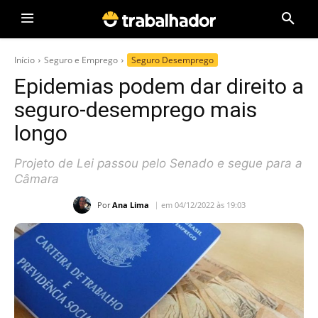
Início
Seguro e Emprego
Seguro Desemprego
Epidemias podem dar direito a
seguro-desemprego mais
longo
Projeto de Lei passou pelo Senado e segue para a
Câmara
Por
Ana Lima
em 04/12/2022 às 19:03