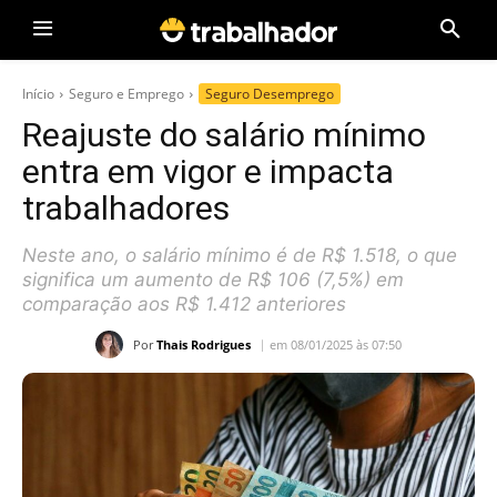
Início
Seguro e Emprego
Seguro Desemprego
Reajuste do salário mínimo
entra em vigor e impacta
trabalhadores
Neste ano, o salário mínimo é de R$ 1.518, o que
significa um aumento de R$ 106 (7,5%) em
comparação aos R$ 1.412 anteriores
Por
Thais Rodrigues
em 08/01/2025 às 07:50