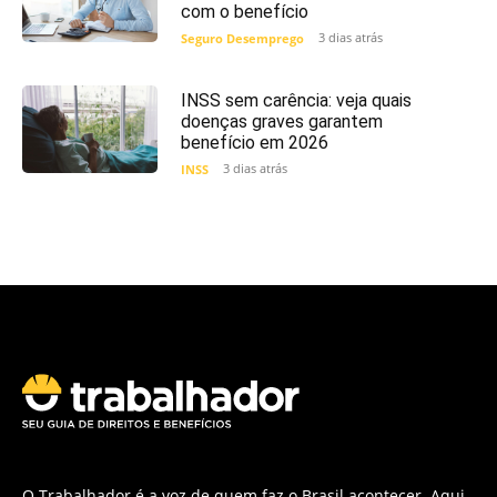
com o benefício
3 dias atrás
Seguro Desemprego
INSS sem carência: veja quais
doenças graves garantem
benefício em 2026
3 dias atrás
INSS
O Trabalhador é a voz de quem faz o Brasil acontecer. Aqui