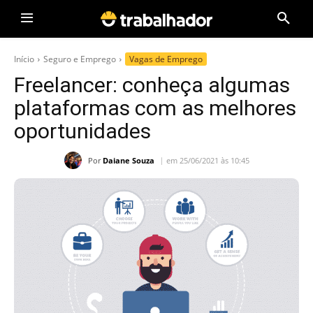
Início
Seguro e Emprego
Vagas de Emprego
Freelancer: conheça algumas
plataformas com as melhores
oportunidades
Por
Daiane Souza
em 25/06/2021 às 10:45