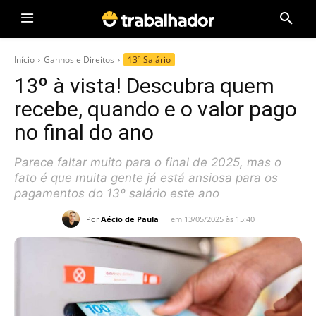
Início
Ganhos e Direitos
13º Salário
13º à vista! Descubra quem
recebe, quando e o valor pago
no final do ano
Parece faltar muito para o final de 2025, mas o
fato é que muita gente já está ansiosa para os
pagamentos do 13º salário este ano
Por
Aécio de Paula
em 13/05/2025 às 15:40