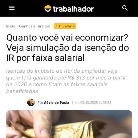
Início
Ganhos e Direitos
13º Salário
Quanto você vai economizar?
Veja simulação da isenção do
IR por faixa salarial
Isenção do Imposto de Renda ampliada: veja
quem terá ganho de até R$ 313 por mês a partir
de 2026 e como ficam as faixas salariais
beneficiadas
Por
Aécio de Paula
em 03/10/2025 às 08:52