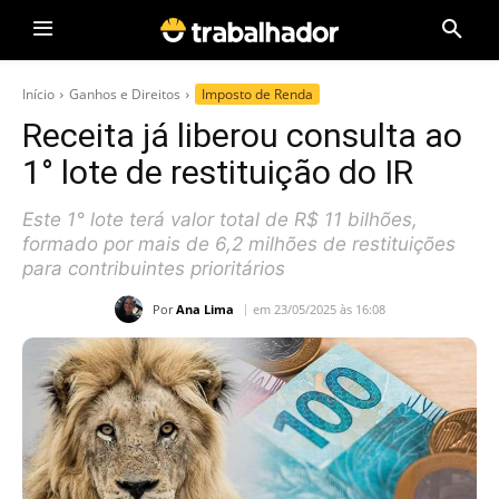
Início
Ganhos e Direitos
Imposto de Renda
Receita já liberou consulta ao
1° lote de restituição do IR
Este 1° lote terá valor total de R$ 11 bilhões,
formado por mais de 6,2 milhões de restituições
para contribuintes prioritários
Por
Ana Lima
em 23/05/2025 às 16:08