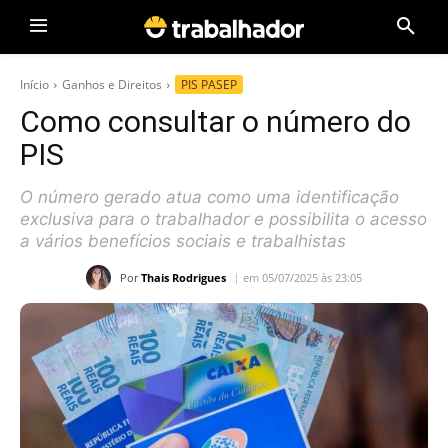
Início
Ganhos e Direitos
PIS PASEP
Como consultar o número do
PIS
O número gerado atua como uma identificação
exclusiva para o trabalhador e possibilita o acesso
a vários benefícios sociais e trabalhistas
Por
Thais Rodrigues
em 05/07/2025 às 23:05