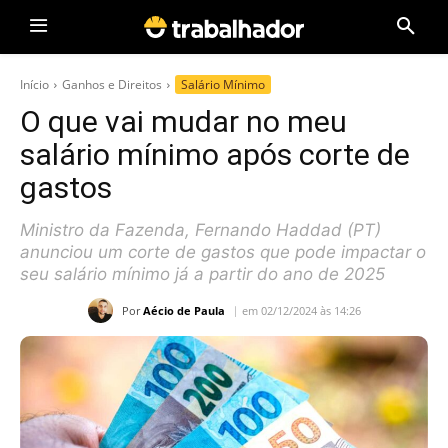
Início
Ganhos e Direitos
Salário Mínimo
O que vai mudar no meu
salário mínimo após corte de
gastos
Ministro da Fazenda, Fernando Haddad (PT)
anunciou um corte de gastos que pode impactar o
seu salário mínimo já a partir do ano de 2025
Por
Aécio de Paula
em 02/12/2024 às 14:26