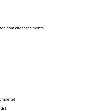
ando com alienação mental
formante)
ids)