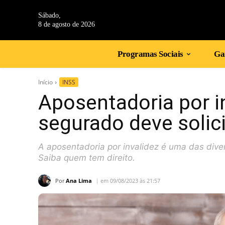
Sábado,
8 de agosto de 2026
Programas Sociais
Gan
Início
INSS
Aposentadoria por i
segurado deve solici
A aposentadoria por invalidez é uma das dive
Saiba quem tem direito.
Por
Ana Lima
em 09/08/2023 às 21:57