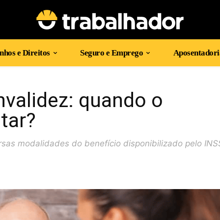
hos e Direitos
Seguro e Emprego
Aposentadori
nvalidez: quando o
tar?
rsas modalidades do benefício disponibilizado pelo INS