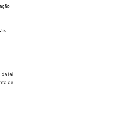
vação
ais
 da lei
nto de