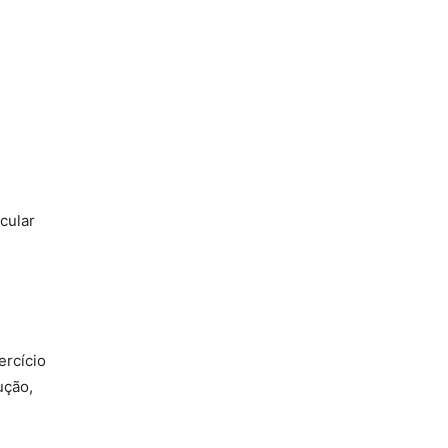
cular
ercício
ução,