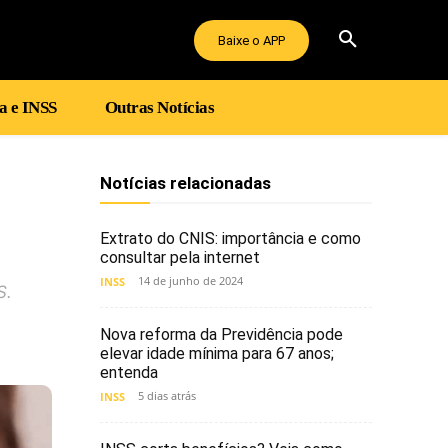
Baixe o APP
a e INSS
Outras Notícias
Notícias relacionadas
Extrato do CNIS: importância e como
consultar pela internet
14 de junho de 2024
INSS
S.
Nova reforma da Previdência pode
elevar idade mínima para 67 anos;
entenda
5 dias atrás
INSS