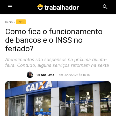
Início
INSS
Como fica o funcionamento
de bancos e o INSS no
feriado?
Atendimentos são suspensos na próxima quinta-
feira. Contudo, alguns serviços retornam na sexta
Por
Ana Lima
em 06/09/2023 às 18:18