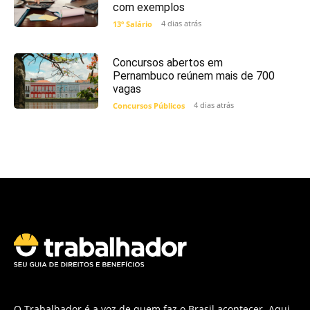
com exemplos
4 dias atrás
13º Salário
Concursos abertos em
Pernambuco reúnem mais de 700
vagas
4 dias atrás
Concursos Públicos
O Trabalhador é a voz de quem faz o Brasil acontecer. Aqui