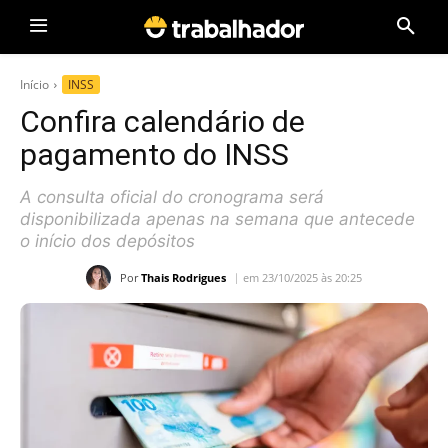
Início
INSS
Confira calendário de
pagamento do INSS
A consulta oficial do cronograma será
disponibilizada apenas na semana que antecede
o início dos depósitos
Por
Thais Rodrigues
em 23/10/2025 às 20:25