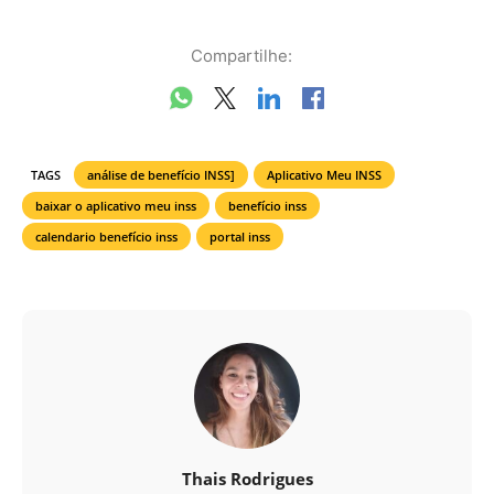
Compartilhe:
TAGS
análise de benefício INSS]
Aplicativo Meu INSS
baixar o aplicativo meu inss
benefício inss
calendario benefício inss
portal inss
Thais Rodrigues