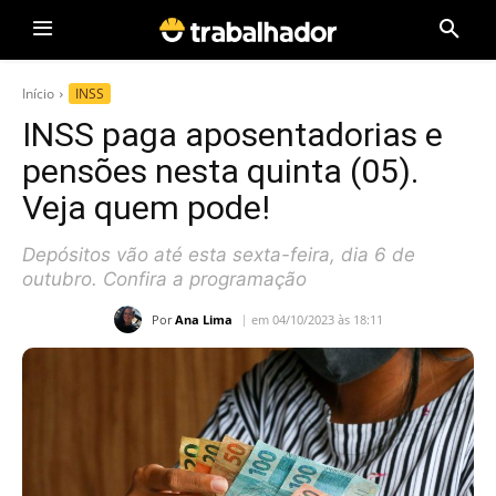
Início
INSS
INSS paga aposentadorias e
pensões nesta quinta (05).
Veja quem pode!
Depósitos vão até esta sexta-feira, dia 6 de
outubro. Confira a programação
Por
Ana Lima
em 04/10/2023 às 18:11