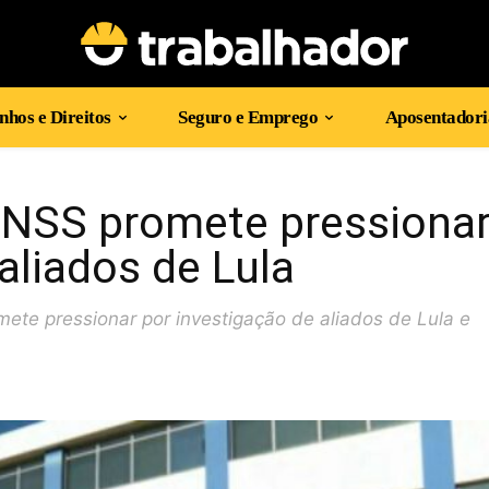
hos e Direitos
Seguro e Emprego
Aposentadori
INSS promete pressiona
aliados de Lula
mete pressionar por investigação de aliados de Lula e