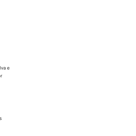
lva e
or
s