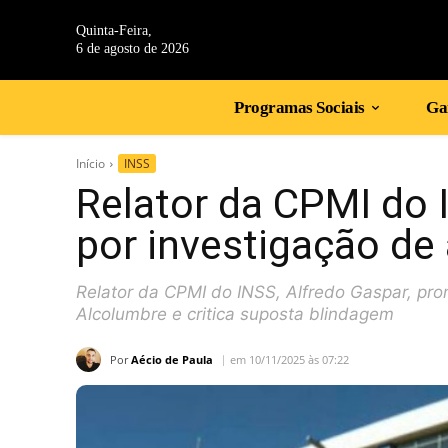
Quinta-Feira,
6 de agosto de 2026
Programas Sociais
Gan
Início
INSS
Relator da CPMI do 
por investigação de 
Relator da CPMI do INSS, Alfredo Gaspar, pro
Alcolumbre e critica suposta blindagem
Por
Aécio de Paula
em 10/11/2025 às 07:22