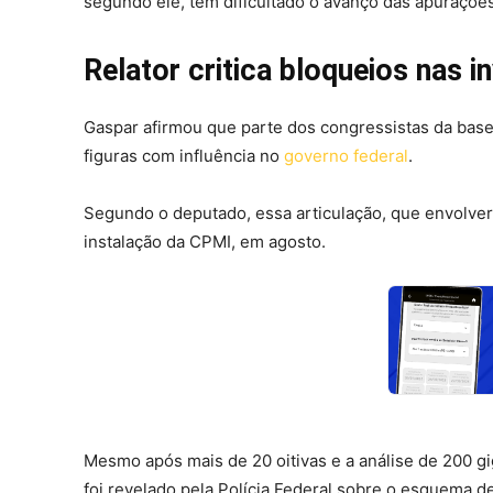
segundo ele, têm dificultado o avanço das apurações
Relator critica bloqueios nas 
Gaspar afirmou que parte dos congressistas da base
figuras com influência no
governo federal
.
Segundo o deputado, essa articulação, que envolveria
instalação da CPMI, em agosto.
Mesmo após mais de 20 oitivas e a análise de 200 g
foi revelado pela Polícia Federal sobre o esquema d