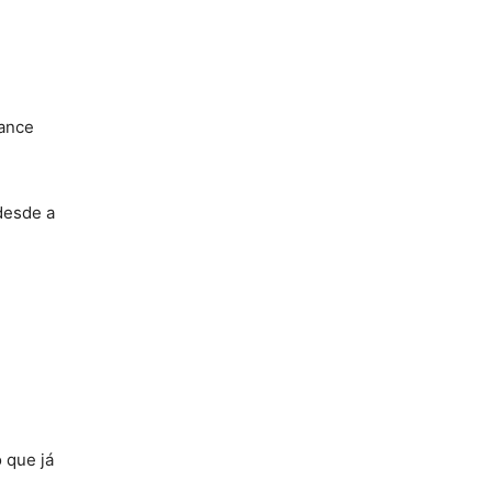
cance
 desde a
 que já