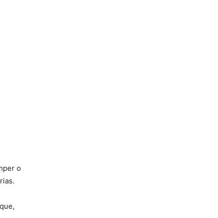
omper o
rias.
 que,