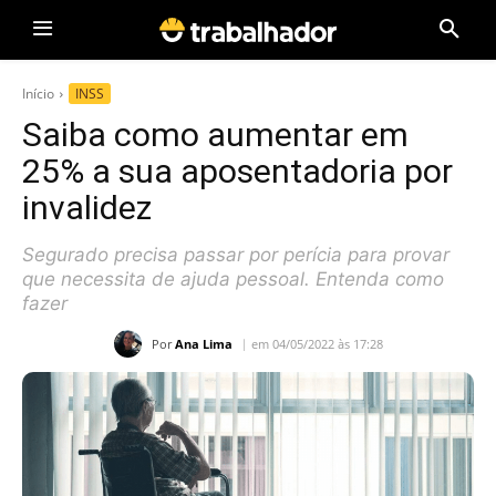
Início
INSS
Saiba como aumentar em
25% a sua aposentadoria por
invalidez
Segurado precisa passar por perícia para provar
que necessita de ajuda pessoal. Entenda como
fazer
Por
Ana Lima
em 04/05/2022 às 17:28