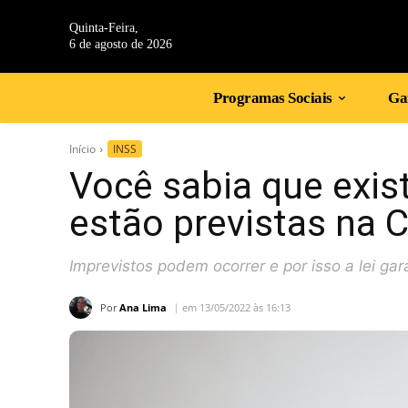
Quinta-Feira,
6 de agosto de 2026
Programas Sociais
Gan
Início
INSS
Você sabia que exis
estão previstas na 
Imprevistos podem ocorrer e por isso a lei ga
Por
Ana Lima
em 13/05/2022 às 16:13