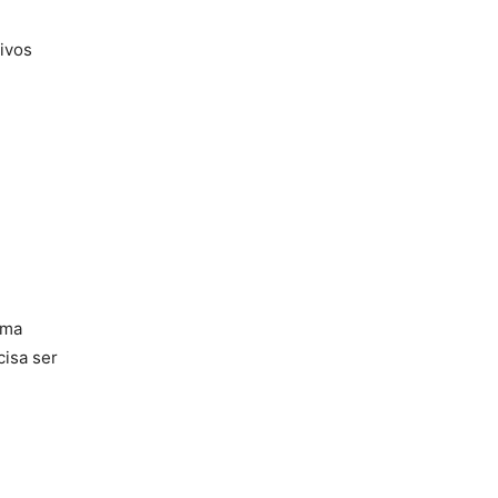
ivos
uma
cisa ser