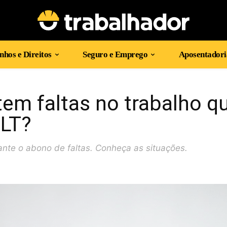
hos e Direitos
Seguro e Emprego
Aposentadori
tem faltas no trabalho q
CLT?
rante o abono de faltas. Conheça as situações.