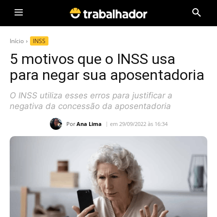
Início
INSS
5 motivos que o INSS usa
para negar sua aposentadoria
O INSS utiliza esses erros para justificar a
negativa da concessão da aposentadoria
Por
Ana Lima
em 29/09/2022 às 16:34