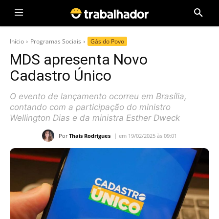
Início
Programas Sociais
Gás do Povo
MDS apresenta Novo
Cadastro Único
O evento de lançamento ocorreu em Brasília,
contando com a participação do ministro
Wellington Dias e da ministra Esther Dweck
Por
Thais Rodrigues
em 19/02/2025 às 09:01