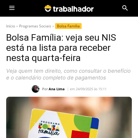
Início
Programas Sociais
Bolsa Família
Bolsa Família: veja seu NIS
está na lista para receber
nesta quarta-feira
Veja quem tem direito, como consultar o benefício
e o calendário completo de pagamentos
Por
Ana Lima
em 24/09/2025 às 15:11