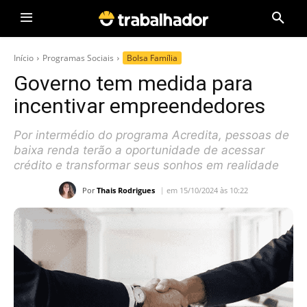
Início
Programas Sociais
Bolsa Família
Governo tem medida para
incentivar empreendedores
Por intermédio do programa Acredita, pessoas de
baixa renda terão a oportunidade de acessar
crédito e transformar seus sonhos em realidade
Por
Thais Rodrigues
em 15/10/2024 às 10:22