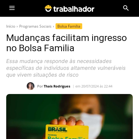
Início
Programas Sociais
Bolsa Família
Mudanças facilitam ingresso
no Bolsa Familia
Essa mudança responde às necessidades
específicas de indivíduos altamente vulneráveis
que vivem situações de risco
Por
Thais Rodrigues
em 20/07/2024 às 22:44