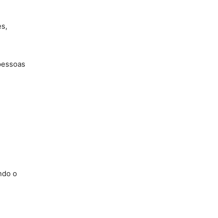
es,
 pessoas
ndo o