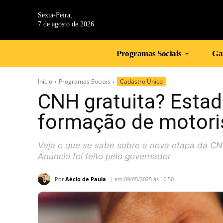
Sexta-Feira,
7 de agosto de 2026
Programas Sociais
Gan
Início
Programas Sociais
Cadastro Único
CNH gratuita? Estad
formação de motori
Veja o que se sabe sobre a nova etapa da CN
Anúncio foi feito pelo governador
Por
Aécio de Paula
em 09/05/2025 às 16:50