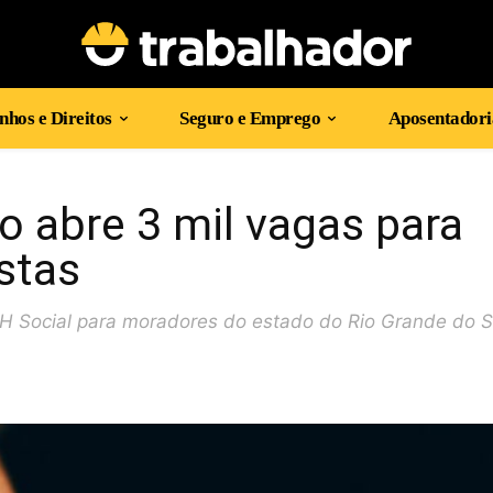
hos e Direitos
Seguro e Emprego
Aposentadori
o abre 3 mil vagas para
stas
H Social para moradores do estado do Rio Grande do S