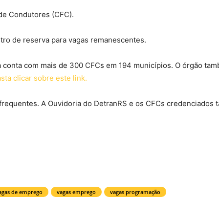
de Condutores (CFC).
stro de reserva para vagas remanescentes.
a conta com mais de 300 CFCs em 194 municípios. O órgão ta
sta clicar sobre este link.
s frequentes. A Ouvidoria do DetranRS e os CFCs credenciados
agas de emprego
vagas emprego
vagas programação