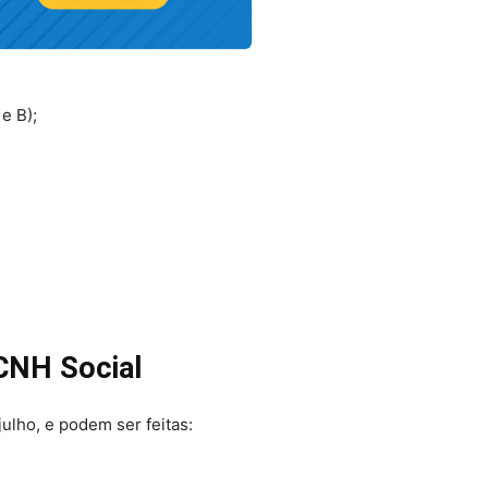
e B);
 CNH Social
julho, e podem ser feitas: