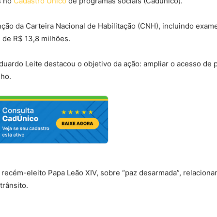
s no
Cadastro Único
de programas sociais (Cadúnico).
ção da Carteira Nacional de Habilitação (CNH), incluindo exam
é de R$ 13,8 milhões.
Eduardo Leite destacou o objetivo da ação: ampliar o acesso de
lho.
ecém-eleito Papa Leão XIV, sobre “paz desarmada”, relaciona
rânsito.