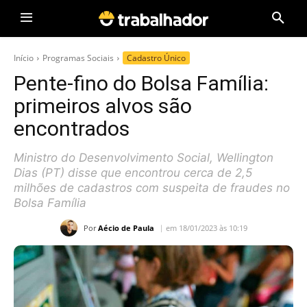
Início
Programas Sociais
Cadastro Único
Pente-fino do Bolsa Família:
primeiros alvos são
encontrados
Ministro do Desenvolvimento Social, Wellington
Dias (PT) disse que encontrou cerca de 2,5
milhões de cadastros com suspeita de fraudes no
Bolsa Família
Por
Aécio de Paula
em 18/01/2023 às 10:19