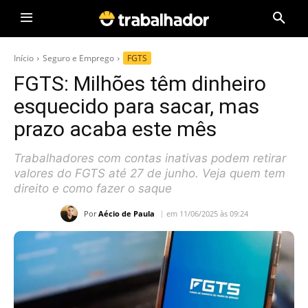
Início
Seguro e Emprego
FGTS
FGTS: Milhões têm dinheiro
esquecido para sacar, mas
prazo acaba este mês
Trabalhadores com contas inativas podem retirar
valores do FGTS até 27 de junho. Veja quem tem
direito e como fazer o saque
Por
Aécio de Paula
em 11/06/2025 às 09:24