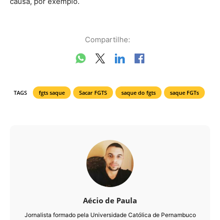
causa, por exemplo.
Compartilhe:
TAGS
fgts saque
Sacar FGTS
saque do fgts
saque FGTs
Aécio de Paula
Jornalista formado pela Universidade Católica de Pernambuco