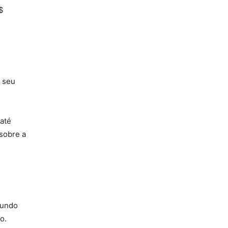
$
 seu
até
sobre a
Fundo
o.