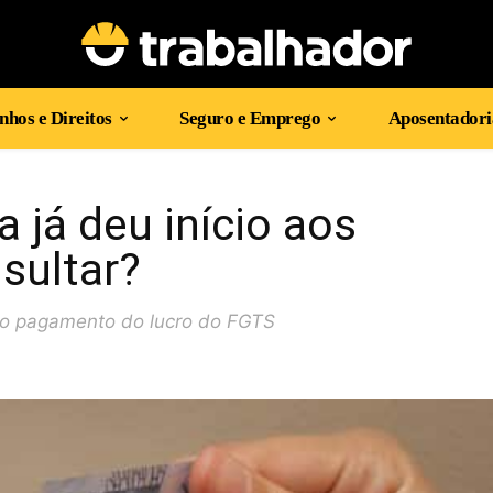
hos e Direitos
Seguro e Emprego
Aposentadori
 já deu início aos
sultar?
 o pagamento do lucro do FGTS