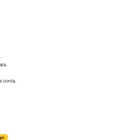
.
ala.
a conta.
gts