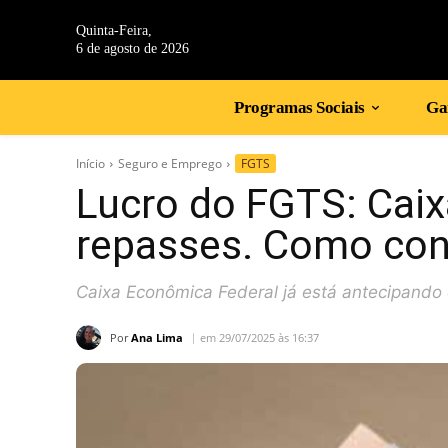
Quinta-Feira,
6 de agosto de 2026
Programas Sociais
Gan
Início
Seguro e Emprego
FGTS
Lucro do FGTS: Caixa
repasses. Como con
Caixa Econômica Federal já está antecipando
Por
Ana Lima
em 29/07/2025 às 16:37