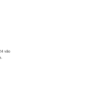
24 vão
e.
-