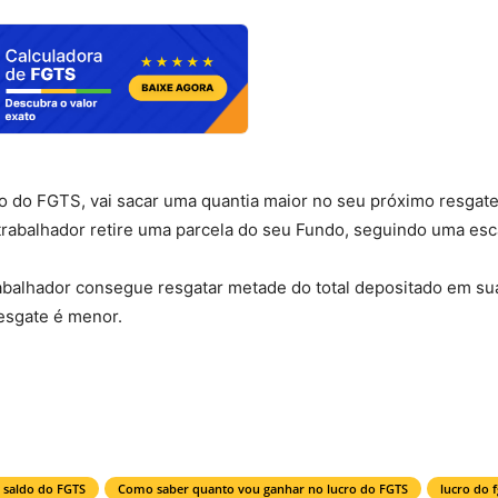
 do FGTS, vai sacar uma quantia maior no seu próximo resgate
rabalhador retire uma parcela do seu Fundo, seguindo uma esc
rabalhador consegue resgatar metade do total depositado em su
resgate é menor.
 saldo do FGTS
Como saber quanto vou ganhar no lucro do FGTS
lucro do f