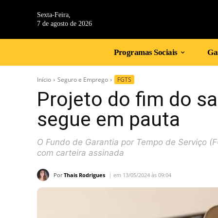
Sexta-Feira,
7 de agosto de 2026
Programas Sociais
Gan
Início
Seguro e Emprego
FGTS
Projeto do fim do s
segue em pauta
O Fundo de Garantia por Tempo de Serviço (FG
com carteira assinada
Por
Thais Rodrigues
em 13/05/2024 às 09:04