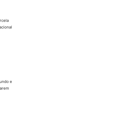
rcela
acional
fundo e
tarem