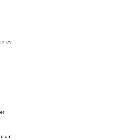
adores
ser
 em um