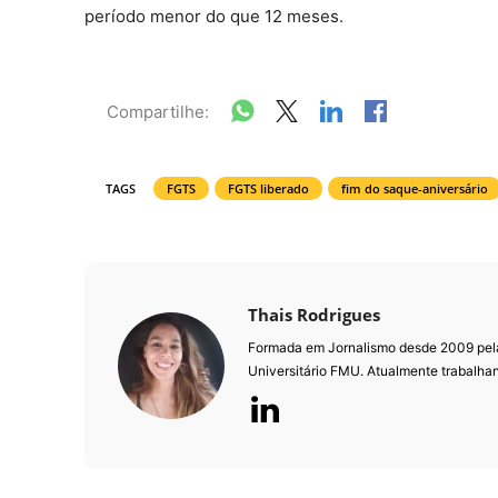
período menor do que 12 meses.
Compartilhe:
TAGS
FGTS
FGTS liberado
fim do saque-aniversário
Thais Rodrigues
Formada em Jornalismo desde 2009 pela
Universitário FMU. Atualmente trabalha