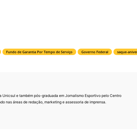
Fundo de Garantia Por Tempo de Serviço
Governo Federal
saque-anive
 Unicsul e também pós-graduada em Jornalismo Esportivo pelo Centro
ndo nas áreas de redação, marketing e assessoria de imprensa.