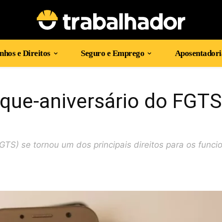
hos e Direitos
Seguro e Emprego
Aposentadori
aque-aniversário do FGTS
TS) se tornou um dos principais direitos para os funci