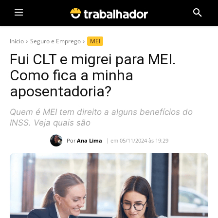
Início
Seguro e Emprego
MEI
Fui CLT e migrei para MEI.
Como fica a minha
aposentadoria?
Quem é MEI tem direito a alguns benefícios do
INSS. Veja quais são
Por
Ana Lima
em 05/11/2024 às 19:29