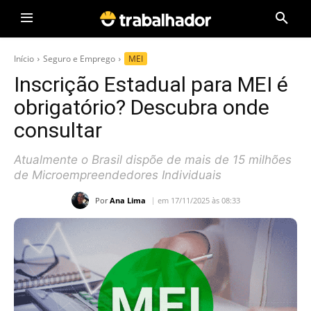
Início
Seguro e Emprego
MEI
Inscrição Estadual para MEI é
obrigatório? Descubra onde
consultar
Atualmente o Brasil dispõe de mais de 15 milhões
de Microempreendedores Individuais
Por
Ana Lima
em 17/11/2025 às 08:33