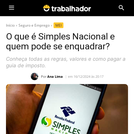
Início
Seguro e Emprego
MEI
O que é Simples Nacional e
quem pode se enquadrar?
Conheça todas as regras, valores e como pagar a
guia de imposto.
Por
Ana Lima
em 16/12/2024 às 20:17