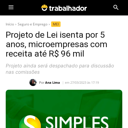
Início
Seguro e Emprego
MEI
Projeto de Lei isenta por 5
anos, microempresas com
receita até R$ 96 mil
Projeto ainda será despachado para discussão
nas comissões
Por
Ana Lima
em 27/03/2023 às 17:19