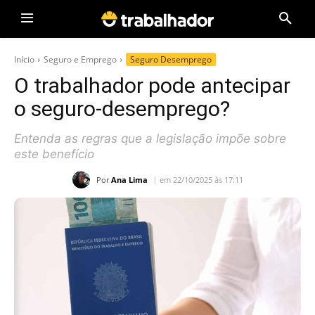
Início
Seguro e Emprego
Seguro Desemprego
O trabalhador pode antecipar
o seguro-desemprego?
Entenda as regras que a legislação impõe sobre
este benefício
Por
Ana Lima
em 22/10/2025 às 17:11