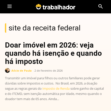
site da receita federal
Doar imóvel em 2026: veja
quando há isenção e quando
há imposto
Aécio de Paula
-
2 de fevereiro de 2026
Transmitir um imóvel para filhos ou outros familiares pode gerar
dúvidas sobre impostos e custos. No Brasil, em 2026, a doação
segue as regras gerais do
Imposto de Renda
sobre ganho de capital
e do ITCMD, sem isenção automática por idade, mesmo quando o
doador tem mais de 65 anos. Ainda...