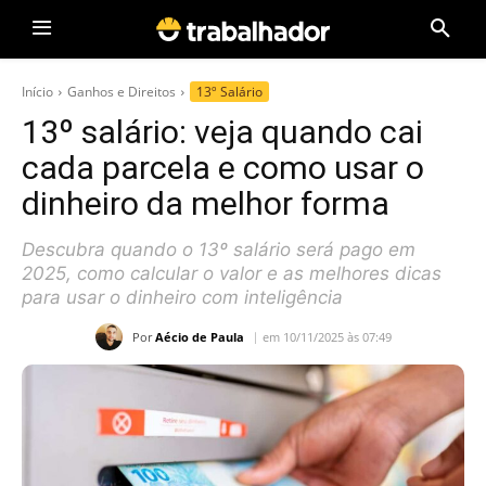
Início
Ganhos e Direitos
13º Salário
13º salário: veja quando cai
cada parcela e como usar o
dinheiro da melhor forma
Descubra quando o 13º salário será pago em
2025, como calcular o valor e as melhores dicas
para usar o dinheiro com inteligência
Por
Aécio de Paula
em 10/11/2025 às 07:49