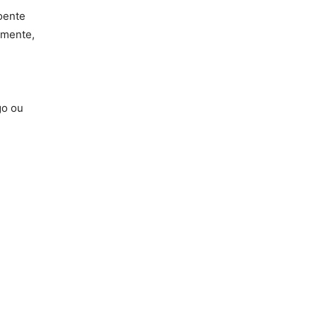
oente
zmente,
go ou