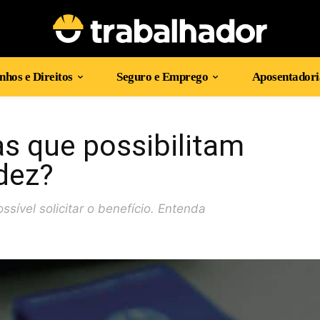
hos e Direitos
Seguro e Emprego
Aposentadori
s que possibilitam
idez?
ível solicitar o benefício. Entenda