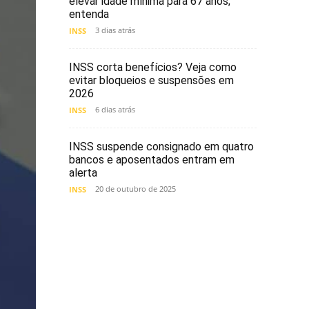
elevar idade mínima para 67 anos;
entenda
3 dias atrás
INSS
INSS corta benefícios? Veja como
evitar bloqueios e suspensões em
2026
6 dias atrás
INSS
INSS suspende consignado em quatro
bancos e aposentados entram em
alerta
20 de outubro de 2025
INSS