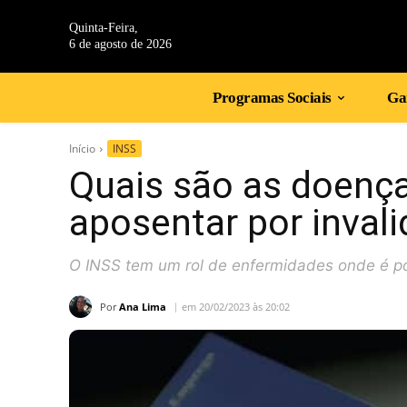
Quinta-Feira,
6 de agosto de 2026
Programas Sociais
Gan
Início
INSS
Quais são as doença
aposentar por inval
O INSS tem um rol de enfermidades onde é poss
Por
Ana Lima
em 20/02/2023 às 20:02