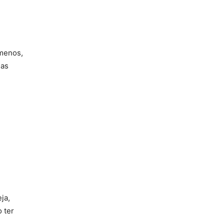
 menos,
nas
ja,
 ter