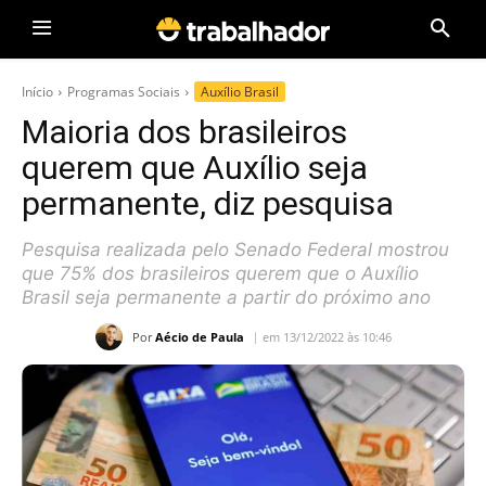
Início
Programas Sociais
Auxílio Brasil
Maioria dos brasileiros
querem que Auxílio seja
permanente, diz pesquisa
Pesquisa realizada pelo Senado Federal mostrou
que 75% dos brasileiros querem que o Auxílio
Brasil seja permanente a partir do próximo ano
Por
Aécio de Paula
em 13/12/2022 às 10:46