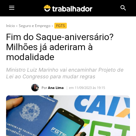
Início
Seguro e Emprego
FGTS
Fim do Saque-aniversário?
Milhões já aderiram à
modalidade
Ministro Luiz Marinho vai encaminhar Projeto de
Lei ao Congresso para mudar regras
Por
Ana Lima
em 11/09/2023 às 19:15