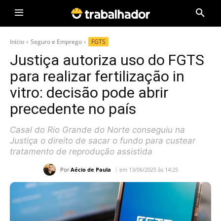
Início
Seguro e Emprego
FGTS
Justiça autoriza uso do FGTS
para realizar fertilização in
vitro: decisão pode abrir
precedente no país
Casal do Rio Grande do Norte conseguiu na
Justiça o direito de sacar o fundo para custear
tratamento de reprodução assistida
Por
Aécio de Paula
em 13/06/2025 às 14:25