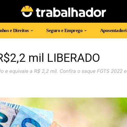
hos e Direitos
Seguro e Emprego
Aposentadori
R$2,2 mil LIBERADO
o e equivale a R$ 2,2 mil. Confira o saque FGTS 2022 e