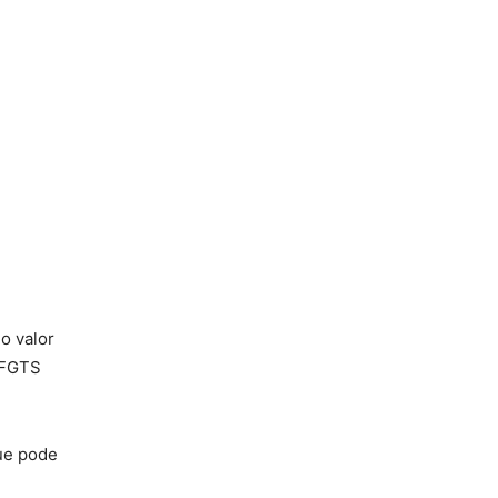
 o valor
 FGTS
ue pode