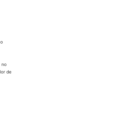
do
, no
lor de