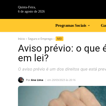
Quinta-Feira,
6 de agosto de 2026
Programas Sociais
Gan
Início
Seguro e Emprego
MEI
Aviso prévio: o que 
em lei?
O aviso prévio é um dos direitos que está pr
Por
Ana Lima
em 20/03/2023 às 20:16