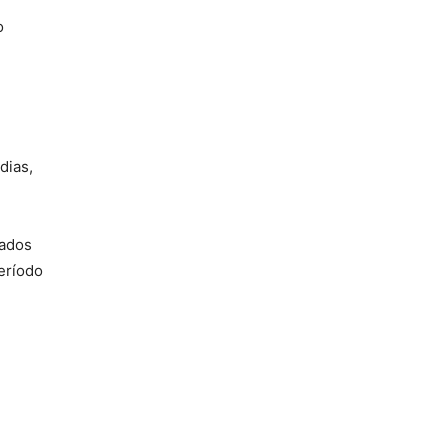
o
dias,
gados
eríodo