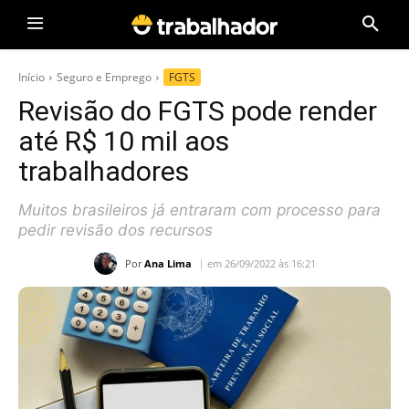
Início
Seguro e Emprego
FGTS
Revisão do FGTS pode render
até R$ 10 mil aos
trabalhadores
Muitos brasileiros já entraram com processo para
pedir revisão dos recursos
Por
Ana Lima
em 26/09/2022 às 16:21